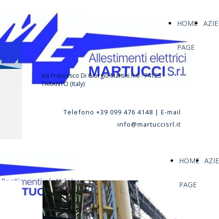
HOME
AZI
PAGE
Via Francesco Di Giorgio Martini n.6 - 74123
TARANTO (Italy)
Telefono +39 099 476 4148 | E-mail
info@martuccisrl.it
HOME
AZI
PAGE